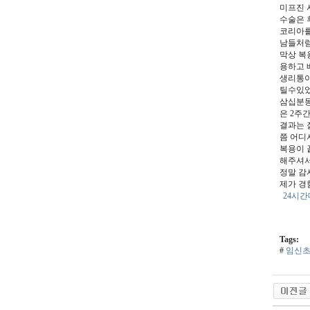
미프진 
수술은 
코리아를
남들처럼
막상 복
용하고 
생리통이
틸수있
삼십분동
은 2주
결과는 
쯤 어디
복용이 
해주셔서
정말 감
제가 경
24시
Tags:
#
임신초