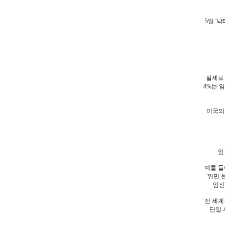
5일 '
실제로 
8%는 
미국의
임
예를 들
'위민 
임신
전 세계
단일 