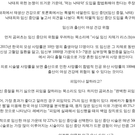
낙태죄 위헌 논쟁이 뜨거운 가운데, '먹는 낙태약' 도입을 합법화해야 한다는 주장
낙태죄에서 재생산 건강으로' 토론회에서는 특별히 네덜란드 임신 중단(임신 중절, 낙태
낙태죄와 임신 중단을 놓고서 의견을 나눴다. 특히 약물적 임신 중단 도입을 촉구
임신과 출산이 여성 건강 위협
먼저 곰퍼츠는 임신 중단의 위험을 우려하는 목소리에 "사실 임신 자체가 리스크(ris
2015년 한국의 모성 사망률은 10만 명의 출생아당 11명이다. 또 임신은 그 자체로 동
임신성 고혈압 질환을 앓고, 임신부 1000명 가운데 0.5~7명은 심부정맥 혈전증을 앓
에서 과다 출혈 다음으로 가장 흔한 임신부의 사망 원인이다.
 의료 시술별 사망률을 보면 출산으로 인한 사망률이 합법적 인공 유산 사망률의 100배
출산이 여성 건강에 위협이 될 수 있다는 것이다.
피임이나 잘하라고?
신 중절을 하기 싫으면 피임을 잘하라는 목소리도 있다. 하지만 곰퍼츠는 "완벽한 피임
어, 가장 효과가 좋다고 알려진 경구 피임약도 2%의 임신 위험이 있다. 레베카가 활동
온 웹'을 이용해 한국 여성 1328명을 분석했을 때, 원치 않은 임신의 이유 가운데 49.
한 것으로 나타났다. 레베카는 "피임에 실패해서 임신했을 때의 백업 장치로도 임신 
적으로 임신한 여성 가운데 약 22%가 임신 중단을 선택한다. 임신 중단 시술은 매년 5
시술로는 가장 많이 이루어지는 시술이다. 임신 중단 자체가 드문 경험이 아닌 만큼 그