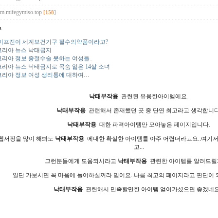
//m.mifegymiso.top
[158]
s
미프진이 세계보건기구 필수의약품이라고?
리아 뉴스 낙태금지
리아 정보 중절수술 못하는 여성들..
리아 뉴스 낙태금지로 목숨 잃은 14살 소녀
리아 정보 여성 생리통에 대하여…
낙태부작용
관련된 유용한아이템에요.
낙태부작용
관련해서 존재했던 곳 중 단연 최고라고 생각합니다
낙태부작용
대한 파격아이템만 모아놓은 페이지입니다.
웹서핑을 많이 해봐도
낙태부작용
에대한 확실한 아이템를 아주 어렵더라고요..여기
고...
그런분들에게 도움되시라고
낙태부작용
관련한 아이템를 알려드릴게
일단 가보시면 꼭 마음에 들어하실꺼라 믿어요..나름 최고의 페이지라고 판단이 
낙태부작용
관련해서 만족할만한 아이템 얻어가셨으면 좋겠네요.