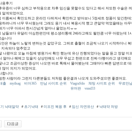
사용후기
후유증이 너무 심하고 부작용으로 차후 임신을 못할수도 있다고 해서 저또한 수술은 
 알게되었어요.
 이름써서 확인도하고 온라인 다뒤져서 확인하고 받아보니 5정세트 정품이 맞긴한데요
용하려니까 너무 무서웠는데 그래도 용기 내서 복용시작 했고 큰알약 먹었을때는 아무
배가 너무 아파서 한시간넘게 얼마나 울었는지ㅠㅠ
 남들보다 유달리 더심한편인데 평소생리통에 2배라고해도 될만큼 너무 아팠는데 1
었습니다
안은 하늘이 노랗게 변하는것 같았구요. 그뒤로 출혈이 조금씩 나오기 시작하더니 복통
간 지속되다 멈추었고
잘 나왔어요 오늘 아침에 병원가서 확인 했는데 유산 진행되었다는 말을 듣고 정말 미
서 얼마나 헤메고 있을지 상상만해도 너무 무섭고 한편으로 진짜 다행이라고 생각해요
끝나고 조금이상한 증상이 나오면 바로 톡해서 물어봤는데 그때마다 빠른 답변으로 
 많이 의지가 되었어요.
사합니다.
험한 사람이라 그런지 다른분들도 저처럼 좋은결과 나오게 도와주셨으면 좋겠어요.
간대출
myilsag
비아365
만남 사이트 순위
ViagraSilo
채팅 사이트 순위
무료만
유머판
vnnd33
기 낙태알약
#
초기낙태
#
미프진 복용 후
#
임신 자연유산
#
낙태약 처방