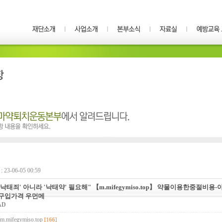
23-06-05 00:59
 '낙태죄' 아니라 '낙태약' 필요해" 【m.mifegymiso.top】 약물이용한중절비
구입가격 우먼메
AD
//m.mifegymiso.top
[166]