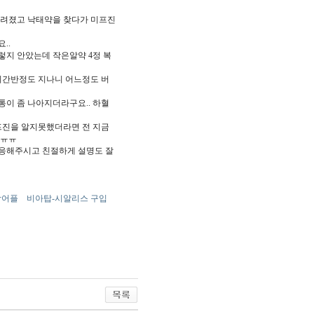
꺼려졌고 낙태약을 찾다가 미프진
..
렇지 안았는데 작은알약 4정 복
시간반정도 지나니 어느정도 버
이 좀 나아지더라구요.. 하혈
프진을 알지못했더라면 전 지금
 ㅠㅠ
대응해주시고 친절하게 설명도 잘
남어플
비아탑-시알리스 구입