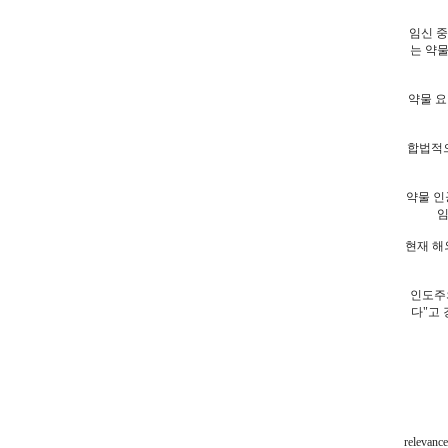
임신 중
는 약
약물 요
합법적으
약물 인
임
현재 해
인도주
다"고
relevance