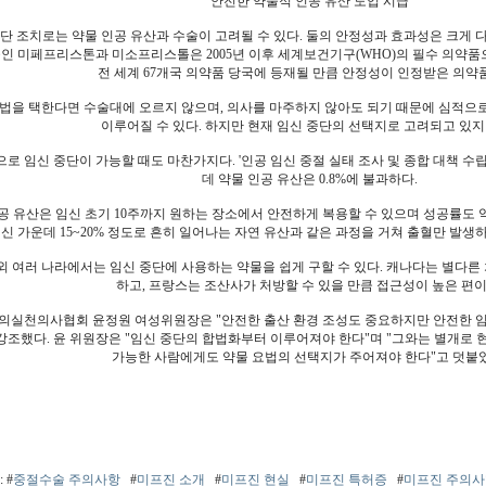
안전한 약물적 인공 유산 도입 시급
단 조치로는 약물 인공 유산과 수술이 고려될 수 있다. 둘의 안정성과 효과성은 크게 
물인 미페프리스톤과 미소프리스톨은 2005년 이후 세계보건기구(WHO)의 필수 의약
전 세계 67개국 의약품 당국에 등재될 만큼 안정성이 인정받은 의약
법을 택한다면 수술대에 오르지 않으며, 의사를 마주하지 않아도 되기 때문에 심적으로
이루어질 수 있다. 하지만 현재 임신 중단의 선택지로 고려되고 있지
로 임신 중단이 가능할 때도 마찬가지다. '인공 임신 중절 실태 조사 및 종합 대책 수립
데 약물 인공 유산은 0.8%에 불과하다.
공 유산은 임신 초기 10주까지 원하는 장소에서 안전하게 복용할 수 있으며 성공률도 약 
신 가운데 15~20% 정도로 흔히 일어나는 자연 유산과 같은 과정을 거쳐 출혈만 발생
외 여러 나라에서는 임신 중단에 사용하는 약물을 쉽게 구할 수 있다. 캐나다는 별다른
하고, 프랑스는 조산사가 처방할 수 있을 만큼 접근성이 높은 편이
의실천의사협회 윤정원 여성위원장은 "안전한 출산 환경 조성도 중요하지만 안전한 임
 강조했다. 윤 위원장은 "임신 중단의 합법화부터 이루어져야 한다"며 "그와는 별개로 
가능한 사람에게도 약물 요법의 선택지가 주어져야 한다"고 덧붙였
: #
중절수술 주의사항
#
미프진 소개
#
미프진 현실
#
미프진 특허증
#
미프진 주의