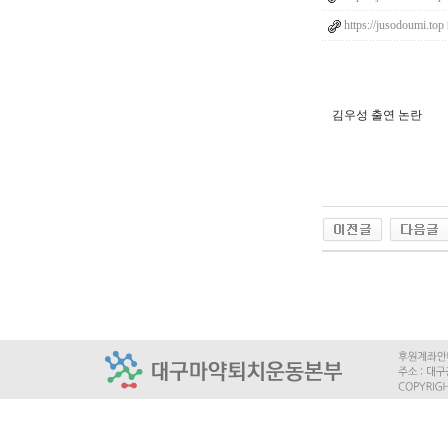
https://jusodoumi.top
김우성 출연 논란
q
l
d
k
s
b
t
m
q
l
d
k
r
m
f
k
r
n
a
o
t
l