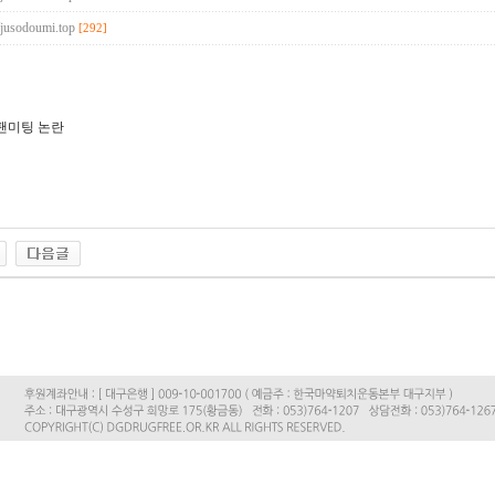
//jusodoumi.top
[292]
팬미팅 논란