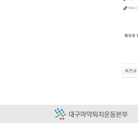
https:
황영웅 
w
j
d
v
n
a
s
p
q
l
x
m
f
k
f
l
z
n
l
e
m
c