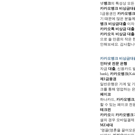
넷
뱅크
의 특성상 모든
카카오뱅크 비상금대
1금융권인
카카오뱅
기 때문에 많은 분들께
뱅크 비상금대출
이자 
카카오
톡
비상금 대출
카카오
톡
비상금 대출
으로 쓸 만큼의 작은 
인해보세요. 감사합니
카카오뱅크 비상금대
인터넷 전문 은행
자금
대출
, 신용카드 
bank),
카카오뱅크
(K
제1금융권
일반은행은 가계 및 
크를 통해 영업하는 
페이코
하나카드,
카카오뱅크
할 수 있는 페이코 전
테크핀
카카오
의
카카오뱅크
셜의 경우 모바일결제
MZ세대
‘영끌(영혼을 끌어모