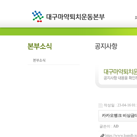
작성일 : 23-04-16 01:
카카오뱅크 비상금
글쓴이 :
AD
https://www.loandb.t