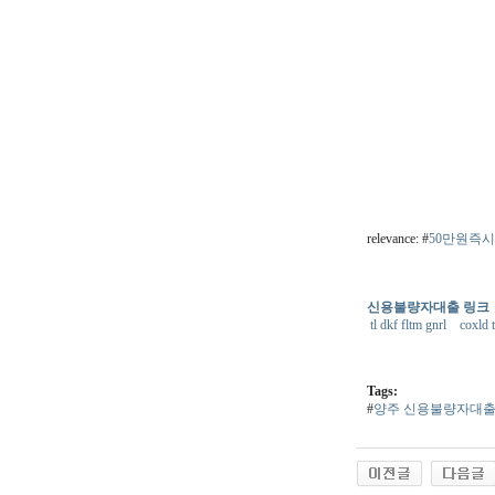
relevance: #
50만원즉
신용불량자대출 링크
tl dkf fltm gnrl
coxld 
Tags:
#
양주 신용불량자대