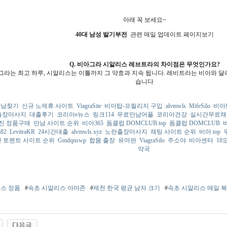
아래 꼭 보세요~
40대 남성 발기부전
관련 매일 업데이트 페이지보기
Q. 비아그라 시알리스 레브트라의 차이점은 무엇인가요?
아그라는 최고 하루, 시알리스는 이틀까지 그 약효과 지속 됩니다. 레비트라는 비아와 달
습니다
만남찾기
신규 노제휴 사이트
ViagraSite
비아탑-프릴리지 구입
alvmwls
MifeSilo
비아
출장마사지
대출후기
코리아e뉴스
링크114
무료만남어플
코리아건강
실시간무료채
진 정품구매
만남 사이트 순위
비아365
돔클럽 DOMCLUB.top
돔클럽 DOMCLUB
o82
LevitraKR
24시간대출
alvmwls.xyz
노란출장마사지
채팅 사이트 순위
비아.top
 토렌트 사이트 순위
Gmdqnswp
합몸 출장
유머판
ViagraSilo
주소야
비아센터
18
약국
스 정품
#
속초 시알리스 아마존
#
제천 한국 평균 남자 크기
#
속초 시알리스 매일 