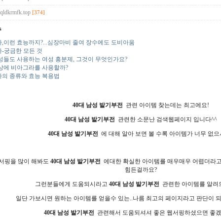
//qldkrmfk.top
[374]
s
,이런 효능까지?...심장마비 줄여 장수에도 도비아움
-궁금한 모든 것
성들도 사용하는 여성 흥분제, 그것이 무엇인가요?
상에 비아그라를 사용할까?
의 종류와 효능 복용법
40대 남성 발기부전
관련 아이템 찾는데는 최고에요!
40대 남성 발기부전
관련한 소문난 검색웹페이지 입니다^^
40대 남성 발기부전
에 대해 알아 보면 볼 수록 아이템가 너무 없으
서핑을 많이 해봐도
40대 남성 발기부전
에대한 확실한 아이템를 매우매우 어렵더라고요
힘든걸까요?
그런분들에게 도움되시라고
40대 남성 발기부전
관련한 아이템를 알려드
일단 가보시면 원하는 아이템를 얻을수 있는..나름 최고의 페이지라고 판단이 
40대 남성 발기부전
관련해서 도움되셔셔 좋은 웹서핑하셨으면 좋겠네