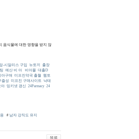
리 음식물에 대한 영향을 받지 않
탑-시알리스 구입
뉴토끼
출장
팅
예산 비 아
비아몰
대출D
비아구매
미프진약국 출혈
웹토
우즐성
미프진 구매사이트
낙태
모아
밍키넷 갱신
24Parmacy
24
복용
#
남자 강직도 유지