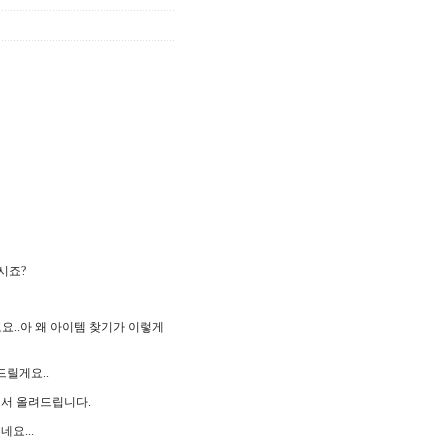
시죠?
..아 왜 아이템 찾기가 이렇게
릴게요..
되서 올려드립니다.
요...