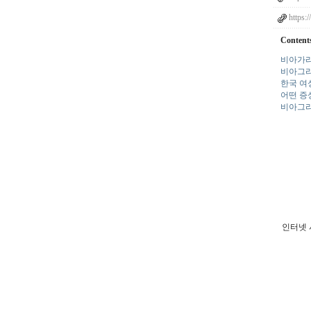
https:
Content
비아가라
비아그라
한국 여
어떤 증
비아그라
인터넷 