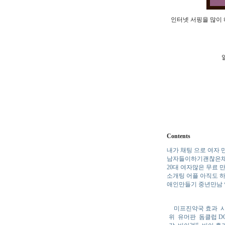
인터넷 서핑을 많이
Contents
내가 채팅 으로 여자
남자들이하기괜찮은
20대 여자많은 무료 
소개팅 어플 아직도 
애인만들기 중년만남
미프진약국 효과
시
위
유머판
돔클럽 D