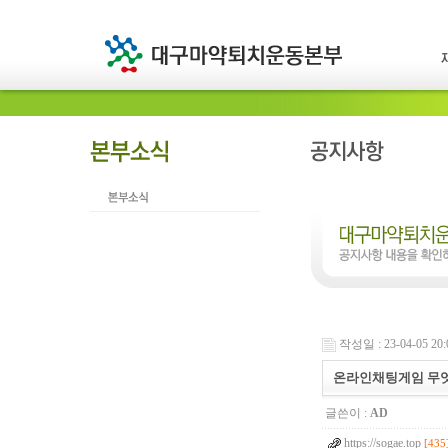
작성일 : 23-04-05 20:
온­라­인­채­팅­게­임
글쓴이 :
AD
https://sogae.top
[435