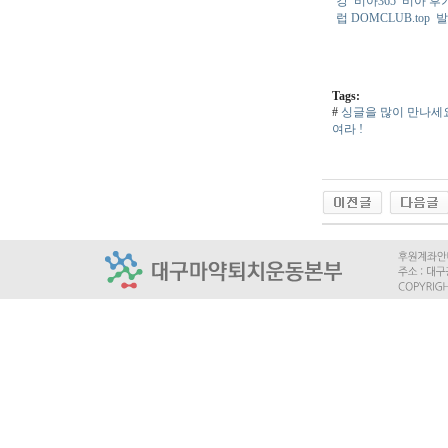
강
비아365
비아 후
럽 DOMCLUB.top
발
Tags:
#
싱글을 많이 만나세
여라 !