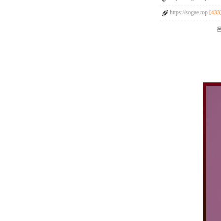
https://sogae.top
[433
온