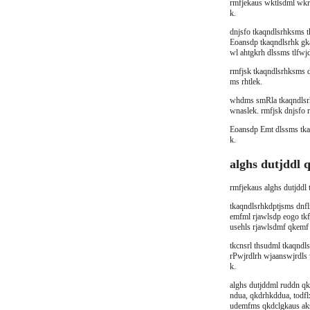
rmfjekaus wktlsdml wkr
k.
dnjsfo tkaqndlsrhksms t
Eoansdp tkaqndlsrhk gka
wl ahtgkrh dlssms tlfwj
rmfjsk tkaqndlsrhksms d
ms rhtlek.
whdms smRla tkaqndlsr
wnaslek. rmfjsk dnjsfo 
Eoansdp Emt dlssms tka
k.
alghs dutjddl 
rmfjekaus alghs dutjddl
tkaqndlsrhkdptjsms dnfl
emfml rjawlsdp eogo tkf
usehls rjawlsdmf qkemf 
tkcnsrl thsudml tkaqndls
rPwjrdlrh wjaanswjrdls
k.
alghs dutjddml ruddn qk
ndua, qkdrhkddua, todfl
udemfms qkdclgkaus aks