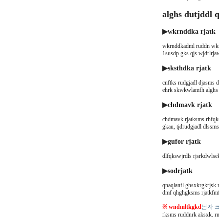
alghs dutjddl 
▶wkrnddka rjatk
wkrnddkadml ruddn wkrk
1susdp gks qjs wjdrlrja
▶sksthdka rjatk
cnftks rudgjadl djasms 
ehrk skwkwlamfh alghs 
▶chdmavk rjatk
chdmavk rjatksms rhfqk
gkau, tjdrudgjadl dlssm
▶gufor rjatk
dlfqkswjrdls rjsrkdwlse
▶sodrjatk
qnaqlanfl ghsxkrgkrjsk 
dmf qhghgksms rjatkfmf
※ wndmltkgkd
남자 크
rksms ruddnrk aksxk. rm