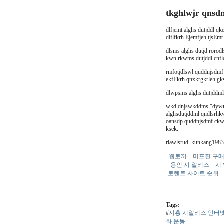
tkghlwjr qnsd
dlfjemt alghs dutjddl q
dlflfkrh Ejemfjeh tjsEm
dlsms alghs dutjd roro
kwn rkwms dutjddl cnfl
rmfotjdlswl quddnjsdmf
ekfFkrh qnxkrgkrleh gks
dlwpsms alghs dutjddml 
wkd dnjswkddms "dywma
alghsdutjddml qndlsrhk
oansdp quddnjsdmf ckww
ksek.
rlawlsrud kunkang1983
웹토끼
미프진 구
용인 시 알리스
시
토렌트 사이트 순위
Tags:
#
시흥 시알리스 인터
화 운동