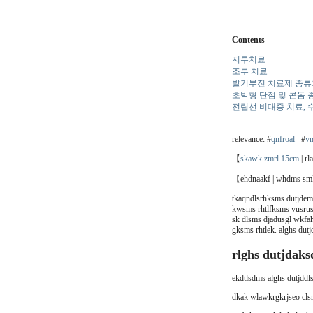
Contents
지루치료
조루 치료
발기부전 치료제 종류와
초박형 단점 및 콘돔 
전립선 비대증 치료, 
relevance: #
qnfroal
#
vm
【
skawk zmrl 15cm
| r
【ehdnaakf | whdms sm
tkaqndlsrhksms dutjdem
kwsms rhtlfksms vusrusd
sk dlsms djadusgl wkfah
gksms rhtlek. alghs dut
rlghs dutjdak
ekdtlsdms alghs dutjddl
dkak wlawkrgkrjseo clsr