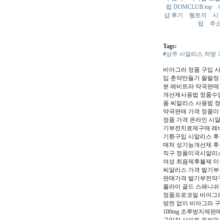
럽 DOMCLUB.top
샵 후기
웹토끼
시
탑
주
Tags:
#
상주 시알리스 처방 
비아그라 정품 구입 
입 춘약만들기 팔팔정
분 레비트라 약국판매가
개선제사용법 정품수
품 씨알리스 사용법 
약국판매 가격 정품
정품 가격 온라인 
기부전치료제구매 레비
기환구입 시알리스 
매처 성기능개선제 후
직구 정품미국시알리스
여성 최음제후불제 미
씨알리스 가격 발기부
판매가격 발기부전약구
플라이 골드 스패니
정품프로코밀 비아그라
방전 없이 비아그라
100mg 조루방지제판