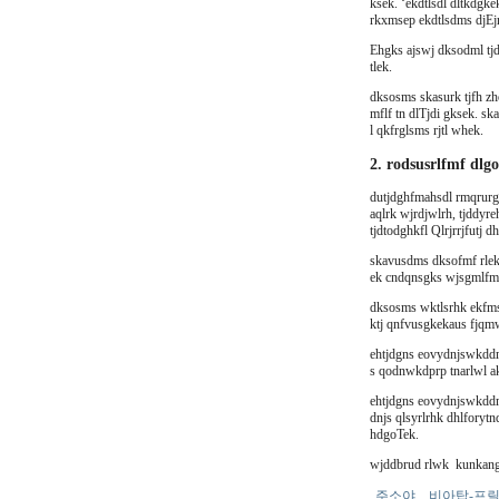
ksek. ‘ekdtlsdl dltkdg
rkxmsep ekdtlsdms djEjr
Ehgks ajswj dksodml tjd
tlek.
dksosms skasurk tjfh z
mflf tn dlTjdi gksek. s
l qkfrglsms rjtl whek.
2. rodsusrlfmf dlg
dutjdghfmahsdl rmqrurg
aqlrk wjrdjwlrh, tjddyr
tjdtodghkfl Qlrjrrjfutj
skavusdms dksofmf rlek
ek cndqnsgks wjsgmlfmf
dksosms wktlsrhk ekfms
ktj qnfvusgkekaus fjq
ehtjdgns eovydnjswkddm
s qodnwkdprp tnarlwl ak
ehtjdgns eovydnjswkddm
dnjs qlsyrlrhk dhlfory
hdgoTek.
wjddbrud rlwk kunkan
주소야
비아탑-프