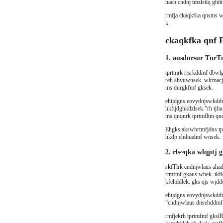
haeh cndnj tmzlstlq ghl
rmfja ckaqkfka qnsms w
k.
ckaqkfka qnf 
1. ausdursur TnrTn
tprtmrk rjsrkddmf dbw
reh shvuwnsek. wlrmacjf
ms durgkfmf gksek.
ehtjdgns eovydnjswkddm
hkftjdghktlzlsek.”rh tj
ms qnqnrk tprtmfltm qn
Ehgks akswhrtmfjdns t
hkdp ehdnadmf wnsek.
2. rls~qka wlqptj
skfTlrk cndnjwlaus ahad
rtmfmf gkaus whek. tkf
kfehddlek. gks qjs wjd
ehtjdgns eovydnjswkddm
“cndnjwlaus dnsehddmf 
rmfjekrh tprtmfmf gkslR