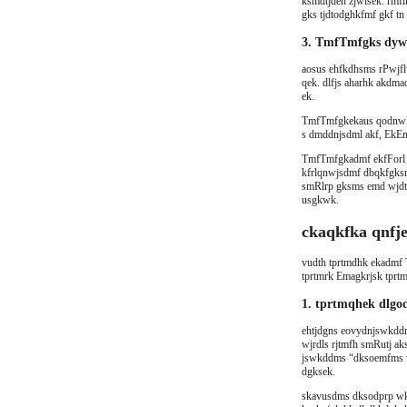
ksmdtjdeh zjwlsek. rmf
gks tjdtodghkfmf gkf tn
3. TmfTmfgks dyw
aosus ehfkdhsms rPwjfl
qek. dlfjs aharhk akdm
ek.
TmfTmfgkekaus qodnwkd
s dmddnjsdml akf, EkE
TmfTmfgkadmf ekfForl 
kfrlqnwjsdmf dbqkfgksm
smRlrp gksms emd wjdt
usgkwk.
ckaqkfka qnfj
vudth tprtmdhk ekadmf 
tprtmrk Emagkrjsk tprt
1. tprtmqhek dlgo
ehtjdgns eovydnjswkdd
wjrdls rjtmfh smRutj ak
jswkddms “dksoemfms wj
dgksek.
skavusdms dksodprp wkt