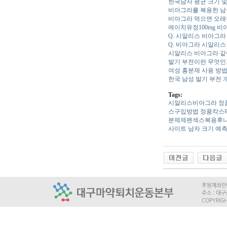
한국남자 평균 크기 
비아그라를 복용한 남
비아그라 먹으면 오
에이치유정100mg 비
Q. 시알리스 비아그
Q. 비아그라 시알리
시알리스 비아그라 같
발기 부전이란 무엇인
여성 흥분제 사용 방법
한국 남성 발기 부전 
Tags:
시­알리스비­아그라
정
스구입방법
정품칵스
분제제펜섹스복용후
사이트
남자 크기 예