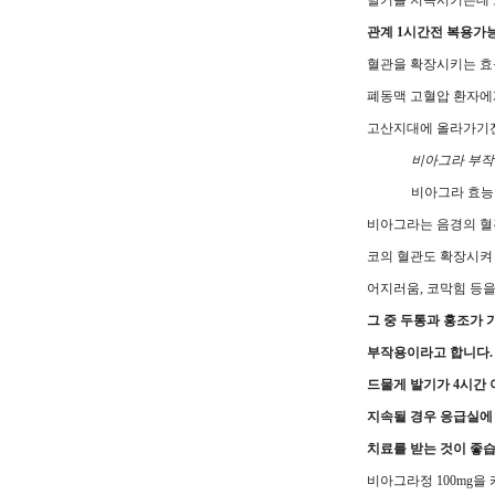
발기를 지속시키는데 
관계 1시간전 복용가
혈관을 확장시키는 
폐동맥 고혈압 환자에
고산지대에 올라가기전
비아그라 부
비아그라 효능
비아그라는 음경의 혈
코의 혈관도 확장시켜
어지러움, 코막힘 등을
그 중 두통과 홍조가 
부작용이라고 합니다.
드물게 발기가 4시간 
지속될 경우 응급실에
치료를 받는 것이 좋습
비아그라정 100mg을