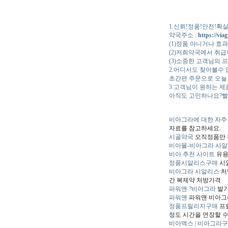
1.신뢰!정품!안전!확
약국주소 :
https://viag
(1)정품 아니거나 효
(2)저희약국에서 취급
(3)소중한 고객님의
2.어디서도 찾아볼수 
초간편 주문으로 오늘
3.고객님이 원하는 제
아직도 고민하나요?빨
비아그라에 대한 자주 
자료를 참고하세요.
시골약국
오직정품만 
비아몰-비아그라 사
비아 추천 사이트
유용
정품시알리스구매
시
비아그라 시알리스
처
간 복제약 처방가격
파워맨 ?비아그라
발기
파워맨
파워맨 비아그라
정품프릴리지구매
프릴
정도 시간을 연장할 
비아맥스 | 비아그라구