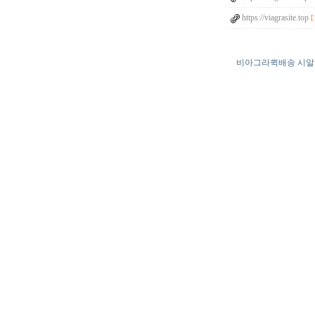
https://viagrasite.top
[
비아그라퀵배송 시알