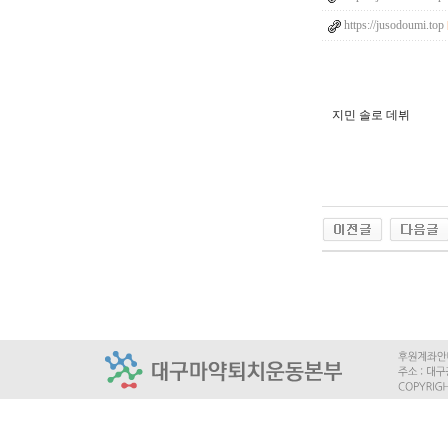
https://jusodoumi.top
지민 솔로 데뷔
q
l
d
k
t
p
s
x
j
q
k
f
r
l
q
n
w
j
s
c
l
f