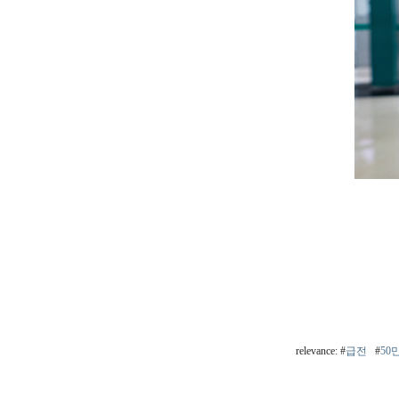
relevance: #
급전
#
50